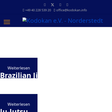
+49 40 228 539 20
office@kodokan.info
Taekwon-Do
Du willst mehr über traditionelles Taekwon-Do nach Kwon, Jae-
Hwa erfahren?
Weiterlesen
Brazilian Jiu-Jitsu (BJJ)
Du willst mehr über Brazilian Jiu-Jitsu (BJJ) erfahren?
Weiterlesen
Ju-Jutsu