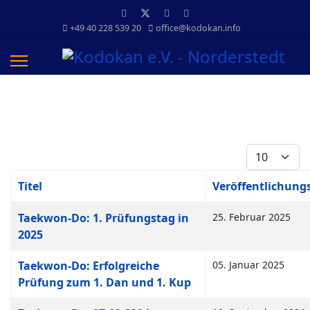
+49 40 228 539 20
office@kodokan.info
Anzeige #
Titel
Veröffentlichun
Beiträge
Taekwon-Do: 1. Prüfungstag in
25. Februar 2025
2025
Taekwon-Do: Erfolgreiche
05. Januar 2025
Prüfung zum 1. Dan und 1. Kup