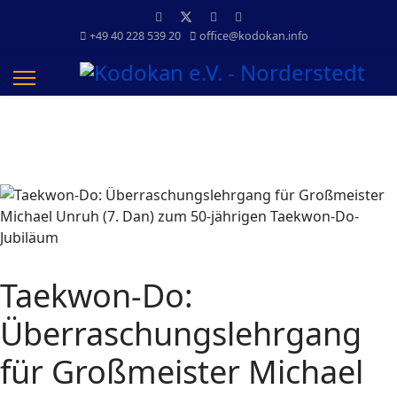
+49 40 228 539 20
office@kodokan.info
Taekwon-Do:
Überraschungslehrgang
für Großmeister Michael