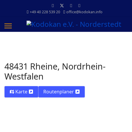
+49 40 228 539 20
office@kodokan.info
48431 Rheine, Nordrhein-
Westfalen
Karte
Routenplaner