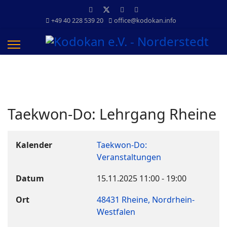
+49 40 228 539 20
office@kodokan.info
Taekwon-Do: Lehrgang Rheine
Kalender
Taekwon-Do:
Veranstaltungen
Datum
15.11.2025
11:00
-
19:00
Ort
48431 Rheine, Nordrhein-
Westfalen