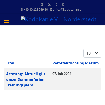
+49 40 228 539 20
office@kodokan.info
Anzeige #
Titel
Veröffentlichungsdatum
Beiträge
Achtung: Aktuell gilt
07. Juli 2026
unser Sommerferien
Trainingsplan!